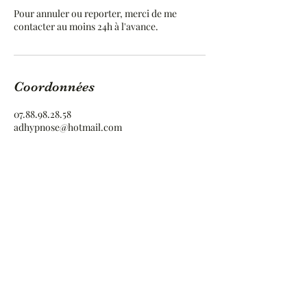
Pour annuler ou reporter, merci de me
contacter au moins 24h à l'avance.
Coordonnées
07.88.98.28.58
adhypnose@hotmail.com
Graine De Coop, Place Raoul Larche, Saint-
André-de-Cubzac, France
ADHypnose