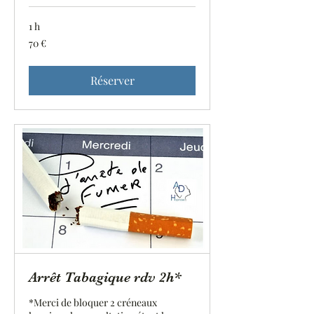
1 h
70
70 €
euros
Réserver
Arrêt Tabagique rdv 2h*
*Merci de bloquer 2 créneaux