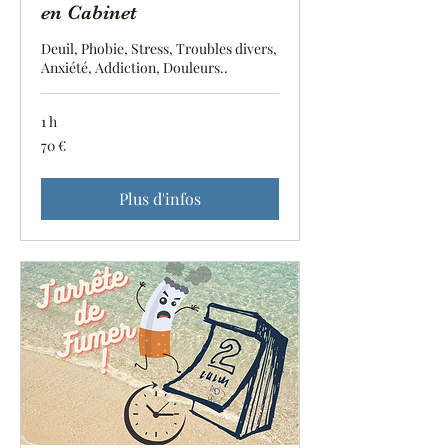
en Cabinet
Deuil, Phobie, Stress, Troubles divers,
Anxiété, Addiction, Douleurs..
1 h
70
70 €
euros
Plus d'infos