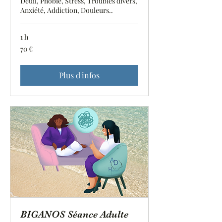
Deuil, Phobie, Stress, Troubles divers,
Anxiété, Addiction, Douleurs..
1 h
70
70 €
euros
Plus d'infos
BIGANOS Séance Adulte